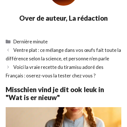
Over de auteur,
La rédaction
Catégories
Dernière minute
Ventre plat : ce mélange dans vos œufs fait toute la
différence selon la science, et personne n’en parle
Voici la vraie recette du tiramisu adoré des
Français : oserez-vous la tester chez vous ?
Misschien vind je dit ook leuk in
"Wat is er nieuw"